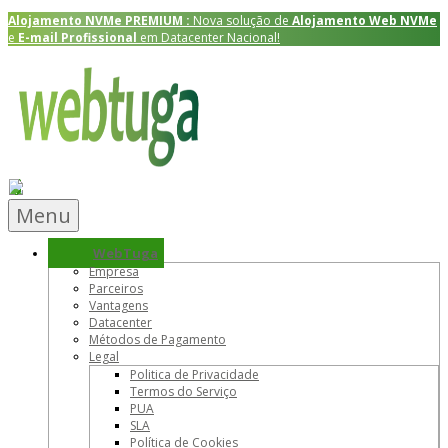
Alojamento NVMe
PREMIUM
:
Nova solução de
Alojamento Web NVMe
e
E-mail Profissional
em Datacenter Nacional!
Menu
WebTuga
Empresa
Parceiros
Vantagens
Datacenter
Métodos de Pagamento
Legal
Politica de Privacidade
Termos do Serviço
PUA
SLA
Política de Cookies