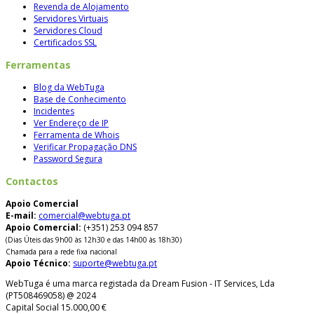
Revenda de Alojamento
Servidores Virtuais
Servidores Cloud
Certificados SSL
Ferramentas
Blog da WebTuga
Base de Conhecimento
Incidentes
Ver Endereço de IP
Ferramenta de Whois
Verificar Propagação DNS
Password Segura
Contactos
Apoio Comercial
E-mail:
comercial@webtuga.pt
Apoio Comercial:
(+351) 253 094 857
(Dias Úteis das 9h00 às 12h30 e das 14h00 às 18h30)
Chamada para a rede fixa nacional
Apoio Técnico:
suporte@webtuga.pt
WebTuga é uma marca registada da Dream Fusion - IT Services, Lda
(PT508469058) @ 2024
Capital Social 15.000,00 €