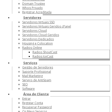
Domain Trustee
Whois Privado
Registrar Acreditada
Servidores
Servidores Virtuais SSD
Servidores Virtuais Geridos cPanel
Servidores Cloud
Servidores Cloud Geridos
Servidores Dedicados
Housing e Colocation
Radios Online
Radios ShoutCast
Radios IceCast
Serviços
Gestão de Servidores
Suporte Profissional
Mail Marketing
Serviço de AntiSpam
SEO
Software
Área de Cliente
Entrar
Registar Conta
Recuperar Password
Os Meus Serviços