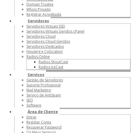
Domain Trustee
Whois Privado
Registrar Acreditada
Servidores
Servidores Virtuais SSD
Servidores Virtuais Geridos cPanel
Servidores Cloud
Servidores Cloud Geridos
Servidores Dedicados
Housing e Colocation
Radios Online
Radios ShoutCast
Radios IceCast
Serviços
Gestão de Servidores
Suporte Profissional
Mail Marketing
Serviço de AntiSpam
SEO
Software
Área de Cliente
Entrar
Registar Conta
Recuperar Password
Os Meus Serviços