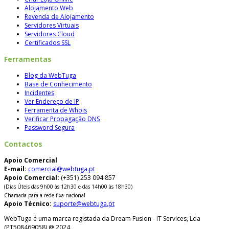
Alojamento Web
Revenda de Alojamento
Servidores Virtuais
Servidores Cloud
Certificados SSL
Ferramentas
Blog da WebTuga
Base de Conhecimento
Incidentes
Ver Endereço de IP
Ferramenta de Whois
Verificar Propagação DNS
Password Segura
Contactos
Apoio Comercial
E-mail:
comercial@webtuga.pt
Apoio Comercial:
(+351) 253 094 857
(Dias Úteis das 9h00 às 12h30 e das 14h00 às 18h30)
Chamada para a rede fixa nacional
Apoio Técnico:
suporte@webtuga.pt
WebTuga é uma marca registada da Dream Fusion - IT Services, Lda
(PT508469058) @ 2024