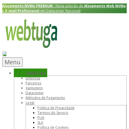
Alojamento NVMe
PREMIUM
:
Nova solução de
Alojamento Web NVMe
e
E-mail Profissional
em Datacenter Nacional!
Menu
WebTuga
Empresa
Parceiros
Vantagens
Datacenter
Métodos de Pagamento
Legal
Politica de Privacidade
Termos do Serviço
PUA
SLA
Política de Cookies