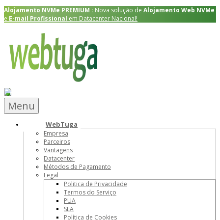
Alojamento NVMe
PREMIUM
:
Nova solução de
Alojamento Web NVMe
e
E-mail Profissional
em Datacenter Nacional!
Menu
WebTuga
Empresa
Parceiros
Vantagens
Datacenter
Métodos de Pagamento
Legal
Politica de Privacidade
Termos do Serviço
PUA
SLA
Política de Cookies