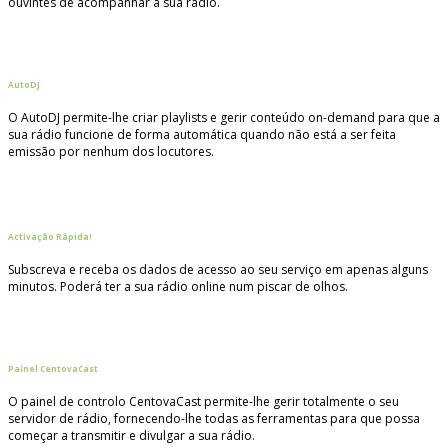
ouvintes de acompanhar a sua rádio.
AutoDJ
O AutoDJ permite-lhe criar playlists e gerir conteúdo on-demand para que a
sua rádio funcione de forma automática quando não está a ser feita
emissão por nenhum dos locutores.
Activação Rápida!
Subscreva e receba os dados de acesso ao seu serviço em apenas alguns
minutos. Poderá ter a sua rádio online num piscar de olhos.
Painel CentovaCast
O painel de controlo CentovaCast permite-lhe gerir totalmente o seu
servidor de rádio, fornecendo-lhe todas as ferramentas para que possa
começar a transmitir e divulgar a sua rádio.