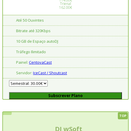
114.00€
Trienal
162.00€
Até 50 Ouvintes
Bitrate até 320Kbps
10 GB de Espaço autoDJ
Tráfego Ilimitado
Painel:
CentovaCast
Servidor:
IceCast / Shoutcast
Subscrever Plano
TOP
DJ wSoft