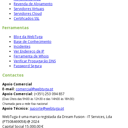
Revenda de Alojamento
Servidores Virtuais
Servidores Cloud
Certificados SSL
Ferramentas
Blog da WebTuga
Base de Conhecimento
Incidentes
Ver Endereço de IP
Ferramenta de Whois
Verificar Propagação DNS
Password Segura
Contactos
Apoio Comercial
E-mail:
comercial@webtuga.pt
Apoio Comercial:
(+351) 253 094 857
(Dias Úteis das 9h00 às 12h30 e das 14h00 às 18h30)
Chamada para a rede fixa nacional
Apoio Técnico:
suporte@webtuga.pt
WebTuga é uma marca registada da Dream Fusion - IT Services, Lda
(PT508469058) @ 2024
Capital Social 15.000,00 €