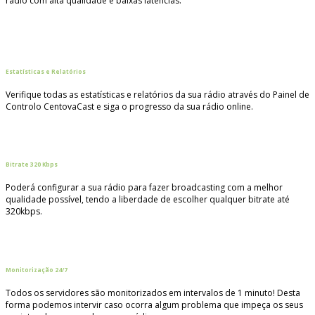
rádio com alta qualidade e baixas latências.
Estatísticas e Relatórios
Verifique todas as estatísticas e relatórios da sua rádio através do Painel de
Controlo CentovaCast e siga o progresso da sua rádio online.
Bitrate 320 Kbps
Poderá configurar a sua rádio para fazer broadcasting com a melhor
qualidade possível, tendo a liberdade de escolher qualquer bitrate até
320kbps.
Monitorização 24/7
Todos os servidores são monitorizados em intervalos de 1 minuto! Desta
forma podemos intervir caso ocorra algum problema que impeça os seus