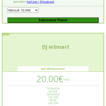
Servidor:
IceCast / Shoutcast
Subscrever Plano!
DJ wSmart
Até 250 Ouvintes!
20.00€
/mês
Trimestral
60.00€
Semestral
120.00€
Anual
240.00€