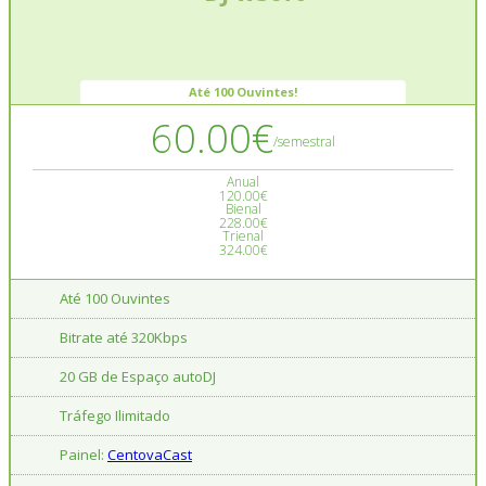
Até 100 Ouvintes!
60.00€
/semestral
Anual
120.00€
Bienal
228.00€
Trienal
324.00€
Até 100 Ouvintes
Bitrate até 320Kbps
20 GB de Espaço autoDJ
Tráfego Ilimitado
Painel:
CentovaCast