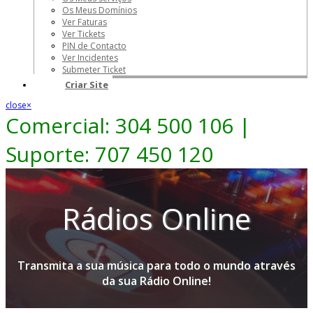
Os Meus Domínios
Ver Faturas
Ver Tickets
PIN de Contacto
Ver Incidentes
Submeter Ticket
Criar Site
close
×
Comercial: 304 500 106 |
Suporte: 707 450 120
Rádios Online
Transmita a sua música para todo o mundo através
da sua Rádio Online!