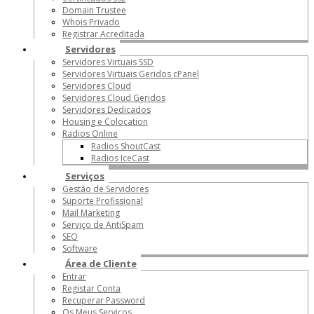
Domain Trustee
Whois Privado
Registrar Acreditada
Servidores
Servidores Virtuais SSD
Servidores Virtuais Geridos cPanel
Servidores Cloud
Servidores Cloud Geridos
Servidores Dedicados
Housing e Colocation
Radios Online
Radios ShoutCast
Radios IceCast
Serviços
Gestão de Servidores
Suporte Profissional
Mail Marketing
Serviço de AntiSpam
SEO
Software
Área de Cliente
Entrar
Registar Conta
Recuperar Password
Os Meus Serviços