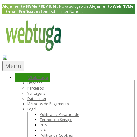
Alojamento NVMe
PREMIUM
:
Nova solução de
Alojamento Web NVMe
e
E-mail Profissional
em Datacenter Nacional!
Menu
WebTuga
Empresa
Parceiros
Vantagens
Datacenter
Métodos de Pagamento
Legal
Politica de Privacidade
Termos do Serviço
PUA
SLA
Política de Cookies