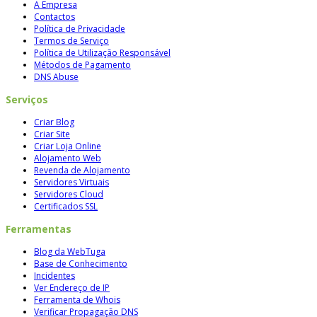
A Empresa
Contactos
Política de Privacidade
Termos de Serviço
Política de Utilização Responsável
Métodos de Pagamento
DNS Abuse
Serviços
Criar Blog
Criar Site
Criar Loja Online
Alojamento Web
Revenda de Alojamento
Servidores Virtuais
Servidores Cloud
Certificados SSL
Ferramentas
Blog da WebTuga
Base de Conhecimento
Incidentes
Ver Endereço de IP
Ferramenta de Whois
Verificar Propagação DNS