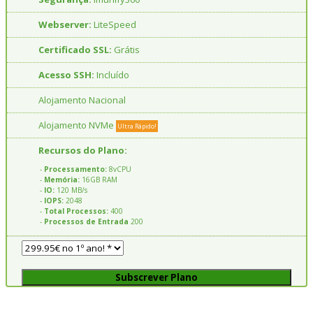
Webserver:
LiteSpeed
Certificado SSL:
Grátis
Acesso SSH:
Incluído
Alojamento Nacional
Alojamento NVMe
Ultra Rápido!
Recursos do Plano:
-
Processamento:
8vCPU
-
Memória:
16GB RAM
-
IO:
120 MB/s
-
IOPS:
2048
-
Total Processos:
400
-
Processos de Entrada
200
Subscrever Plano