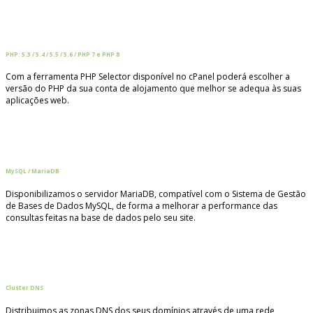
PHP: 5.3 / 5.4 / 5.5 / 5.6 / PHP 7 e PHP 8
Com a ferramenta PHP Selector disponível no cPanel poderá escolher a
versão do PHP da sua conta de alojamento que melhor se adequa às suas
aplicações web.
MySQL / MariaDB
Disponibilizamos o servidor MariaDB, compatível com o Sistema de Gestão
de Bases de Dados MySQL, de forma a melhorar a performance das
consultas feitas na base de dados pelo seu site.
Cluster DNS
Distribuimos as zonas DNS dos seus domínios através de uma rede