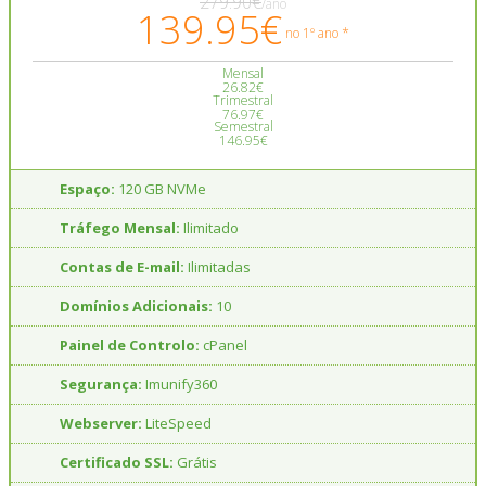
279.90€
/ano
139.95€
no 1º ano *
Mensal
26.82€
Trimestral
76.97€
Semestral
146.95€
Espaço:
120 GB NVMe
Tráfego Mensal:
Ilimitado
Contas de E-mail:
Ilimitadas
Domínios Adicionais:
10
Painel de Controlo:
cPanel
Segurança:
Imunify360
Webserver:
LiteSpeed
Certificado SSL:
Grátis