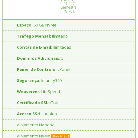
41.22€
Semestral
78.70€
Espaço:
60 GB NVMe
Tráfego Mensal:
Ilimitado
Contas de E-mail:
Ilimitadas
Domínios Adicionais:
5
Painel de Controlo:
cPanel
Segurança:
Imunify360
Webserver:
LiteSpeed
Certificado SSL:
Grátis
Acesso SSH:
Incluído
Alojamento Nacional
Alojamento NVMe
Ultra Rápido!