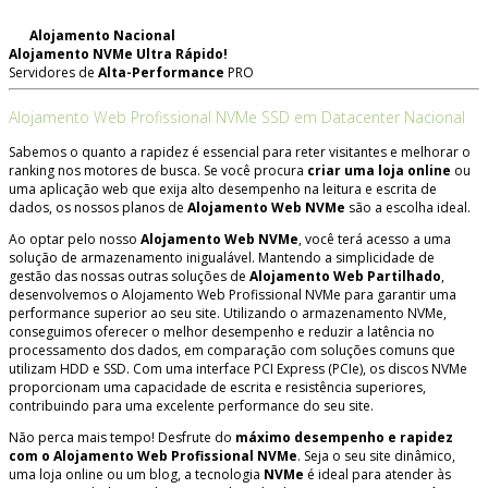
Alojamento Nacional
Alojamento NVMe
Ultra Rápido!
Servidores de
Alta-Performance
PRO
Alojamento Web Profissional NVMe SSD em Datacenter Nacional
Sabemos o quanto a rapidez é essencial para reter visitantes e melhorar o
ranking nos motores de busca. Se você procura
criar uma loja online
ou
uma aplicação web que exija alto desempenho na leitura e escrita de
dados, os nossos planos de
Alojamento Web NVMe
são a escolha ideal.
Ao optar pelo nosso
Alojamento Web NVMe
, você terá acesso a uma
solução de armazenamento inigualável. Mantendo a simplicidade de
gestão das nossas outras soluções de
Alojamento Web Partilhado
,
desenvolvemos o Alojamento Web Profissional NVMe para garantir uma
performance superior ao seu site. Utilizando o armazenamento NVMe,
conseguimos oferecer o melhor desempenho e reduzir a latência no
processamento dos dados, em comparação com soluções comuns que
utilizam HDD e SSD. Com uma interface PCI Express (PCIe), os discos NVMe
proporcionam uma capacidade de escrita e resistência superiores,
contribuindo para uma excelente performance do seu site.
Não perca mais tempo! Desfrute do
máximo desempenho e rapidez
com o Alojamento Web Profissional NVMe
. Seja o seu site dinâmico,
uma loja online ou um blog, a tecnologia
NVMe
é ideal para atender às