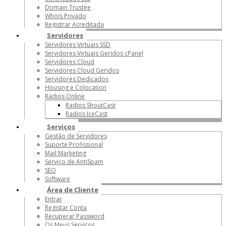
Domain Trustee
Whois Privado
Registrar Acreditada
Servidores
Servidores Virtuais SSD
Servidores Virtuais Geridos cPanel
Servidores Cloud
Servidores Cloud Geridos
Servidores Dedicados
Housing e Colocation
Radios Online
Radios ShoutCast
Radios IceCast
Serviços
Gestão de Servidores
Suporte Profissional
Mail Marketing
Serviço de AntiSpam
SEO
Software
Área de Cliente
Entrar
Registar Conta
Recuperar Password
Os Meus Serviços