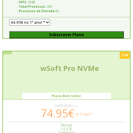
-
IOPS:
2048
-
Total Processos:
200
-
Processos de Entrada
60
Subscrever Plano
TOP
wSoft Pro NVMe
Plano Best Seller
149.90€
/ano
74.95€
no 1º ano *
Mensal
14.37€
Trimestral