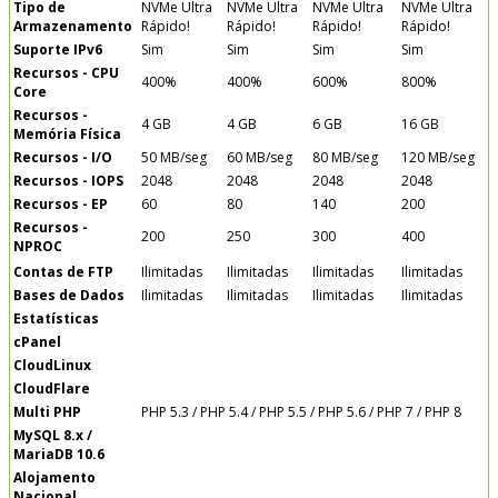
Tipo de
NVMe
Ultra
NVMe
Ultra
NVMe
Ultra
NVMe
Ultra
Armazenamento
Rápido!
Rápido!
Rápido!
Rápido!
Suporte IPv6
Sim
Sim
Sim
Sim
Recursos - CPU
400%
400%
600%
800%
Core
Recursos -
4 GB
4 GB
6 GB
16 GB
Memória Física
Recursos - I/O
50 MB/seg
60 MB/seg
80 MB/seg
120 MB/seg
Recursos - IOPS
2048
2048
2048
2048
Recursos - EP
60
80
140
200
Recursos -
200
250
300
400
NPROC
Contas de FTP
Ilimitadas
Ilimitadas
Ilimitadas
Ilimitadas
Bases de Dados
Ilimitadas
Ilimitadas
Ilimitadas
Ilimitadas
Estatísticas
cPanel
CloudLinux
CloudFlare
Multi PHP
PHP 5.3 / PHP 5.4 / PHP 5.5 / PHP 5.6 / PHP 7 / PHP 8
MySQL 8.x /
MariaDB 10.6
Alojamento
Nacional