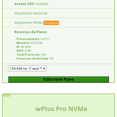
Acesso SSH:
Incluído
Alojamento Nacional
Alojamento NVMe
Ultra Rápido!
Recursos do Plano:
-
Processamento:
6vCPU
-
Memória:
6GB RAM
-
IO:
80 MB/s
-
IOPS:
2048
-
Total Processos:
300
-
Processos de Entrada
140
Subscrever Plano
wPlus Pro NVMe