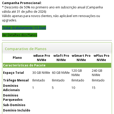
Campanha Promocional:
* Desconto de 50% no primeiro ano em subscrição anual (Campanha
válida até 31 de julho de 2026)
Válido apenas para novos clientes, não aplicável em renovações ou
upgrades.
Testar Gratuitamente (15 Dias)
Ver Detalhes dos Planos
Comparativo de Planos
wBase Pro
wSoft Pro
wSmart Pro
wPlus Pro
Plano
NVMe
NVMe
NVMe
NVMe
Características do Pacote
120 GB
240 GB
Espaço Total
30 GB NVMe
60 GB NVMe
NVMe
NVMe
Tráfego Mensal
Ilimitado
Ilimitado
Ilimitado
Ilimitado
Domínios
1
5
10
15
Adicionais
Domínios
Parqueados
Sub-Domínios
Domínio Incluído