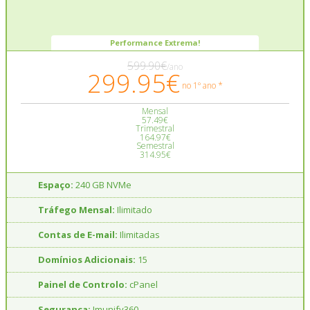
Performance Extrema!
599.90€
/ano
299.95€
no 1º ano *
Mensal
57.49€
Trimestral
164.97€
Semestral
314.95€
Espaço:
240 GB NVMe
Tráfego Mensal:
Ilimitado
Contas de E-mail:
Ilimitadas
Domínios Adicionais:
15
Painel de Controlo:
cPanel
Segurança:
Imunify360