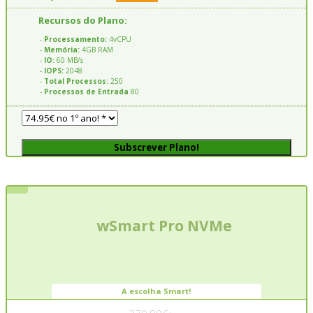
Recursos do Plano:
-
Processamento:
4vCPU
-
Memória:
4GB RAM
-
IO:
60 MB/s
-
IOPS:
2048
-
Total Processos:
250
-
Processos de Entrada
80
Subscrever Plano!
wSmart Pro NVMe
A escolha Smart!