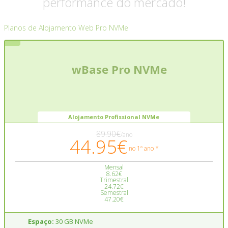
performance do mercado!
Planos de Alojamento Web Pro NVMe
wBase Pro NVMe
Alojamento Profissional NVMe
89.90€
/ano
44.95€
no 1º ano *
Mensal
8.62€
Trimestral
24.72€
Semestral
47.20€
Espaço:
30 GB NVMe