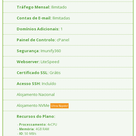
Tráfego Mensal:
Ilimitado
Contas de E-mail:
Ilimitadas
Domínios Adicionais:
1
Painel de Controlo:
cPanel
Segurança:
Imunify360
Webserver:
LiteSpeed
Certificado SSL:
Grátis
Acesso SSH:
Incluído
Alojamento Nacional
Alojamento NVMe
Ultra Rápido!
Recursos do Plano:
-
Processamento:
4vCPU
-
Memória:
4GB RAM
-
IO:
50 MB/s