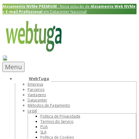
Alojamento NVMe
PREMIUM
:
Nova solução de
Alojamento Web NVMe
e
E-mail Profissional
em Datacenter Nacional!
Menu
WebTuga
Empresa
Parceiros
Vantagens
Datacenter
Métodos de Pagamento
Legal
Politica de Privacidade
Termos do Serviço
PUA
SLA
Política de Cookies