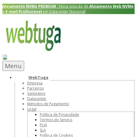
Alojamento NVMe
PREMIUM
:
Nova solução de
Alojamento Web NVMe
e
E-mail Profissional
em Datacenter Nacional!
Menu
WebTuga
Empresa
Parceiros
Vantagens
Datacenter
Métodos de Pagamento
Legal
Politica de Privacidade
Termos do Serviço
PUA
SLA
Política de Cookies