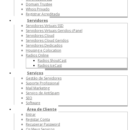
Domain Trustee
Whois Privado
Registrar Acreditada
Servidores
Servidores Virtuais SSD
Servidores Virtuais Geridos cPanel
Servidores Cloud
Servidores Cloud Geridos
Servidores Dedicados
Housing e Colocation
Radios Online
Radios ShoutCast
Radios IceCast
Serviços
Gestão de Servidores
Suporte Profissional
Mail Marketing
Serviço de AntiSpam
SEO
Software
Área de Cliente
Entrar
Registar Conta
Recuperar Password
Os Meus Serviços