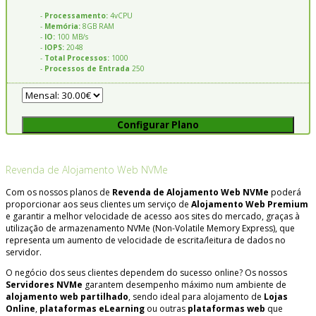
-
Processamento:
4vCPU
-
Memória:
8GB RAM
-
IO:
100 MB/s
-
IOPS:
2048
-
Total Processos:
1000
-
Processos de Entrada
250
Configurar Plano
Revenda de Alojamento Web NVMe
Com os nossos planos de
Revenda de Alojamento Web NVMe
poderá
proporcionar aos seus clientes um serviço de
Alojamento Web Premium
e garantir a melhor velocidade de acesso aos sites do mercado, graças à
utilização de armazenamento NVMe (Non-Volatile Memory Express), que
representa um aumento de velocidade de escrita/leitura de dados no
servidor.
O negócio dos seus clientes dependem do sucesso online? Os nossos
Servidores NVMe
garantem desempenho máximo num ambiente de
alojamento web partilhado
, sendo ideal para alojamento de
Lojas
Online
,
plataformas eLearning
ou outras
plataformas web
que