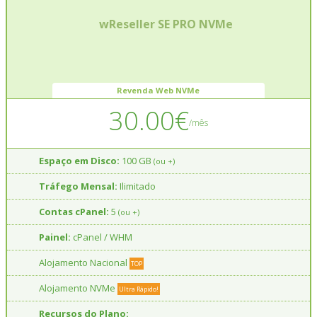
wReseller SE PRO NVMe
Revenda Web NVMe
30.00€
/mês
Espaço em Disco:
100 GB
(ou +)
Tráfego Mensal:
Ilimitado
Contas cPanel:
5
(ou +)
Painel:
cPanel / WHM
Alojamento Nacional
TOP
Alojamento NVMe
Ultra Rápido!
Recursos do Plano: